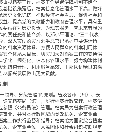
够重视档案工作，档案工作经费保障机制不健全、
及基础设施落后，档案信息化管理水平不高。做好
承历史文化记忆、推动经济社会发展、促进社会和
权益、提高党的执政能力和政府管理水平，具有重
位要站在对历史负责、为现实服务、替未来着想的
作的责任感和使命感，以邓小平理论、“三个代表”
导，深入贯彻落实习近平总书记系列重要讲话精
众的档案资源体系、方便人民群众的档案利用体
案安全体系为目标，切实加大对档案工作的支持保
科学化、规范化、信息化管理水平，努力构建体制
资源结构合理、利用服务高效、干部队伍精良的档
吉林振兴发展做出更大贡献。
机制
领导、分级管理”的原则。省及各市（州）、长
）设置档案局（馆），履行档案行政管理、档案保
应参照《公务员法》管理。档案局为档案行政管理
案事业，并对本行政区域内党政机关、企事业单
档案工作实行监督和指导；档案馆为国家综合档案
机关、企事业单位、人民团体和社会组织按照规定