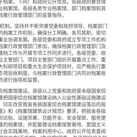
子档案，下同）和政府公开信息。各级政府要合理
业档案馆。各级各类专业档案馆、部门档案馆和其
档案行政管理部门的监督指导。
机制。坚持并不断完善党委和政府领导、档案部门
的档案工作机制，确保分工明确、各司其职、密切
事业协调发展。各级党委和政府成立专项工作机构
档案行政管理部门参加，确保档案行政管理部门及
建档工作与开展专项工作同步进行。各级党委、政
业主管部门、项目主管部门组织开展重点工作、重
大科研项目和重大生态保护项目时，应严格执行重
专项验收制度，与档案行政管理部门共同对档案收
作进行指导和监督。
档案馆建设。县级以上党委和政府是本级国家综
要把国家综合档案馆建设纳入公益性基础设施建设
，切实改变我省各级国家综合档案馆建设落后的局
准》和《档案馆建筑设计规范》要求，把我省各级
积达标、设施完善、功能齐全、安全保密、服务便
准的档案馆，并配套建设档案保管基地、爱国主义
社会实践基地、档案利用中心、政府公开信息查阅