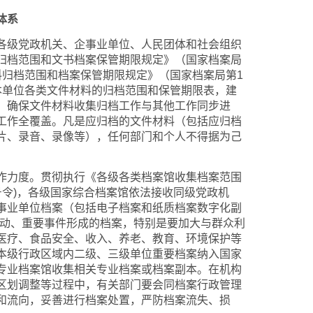
体系
级党政机关、企事业单位、人民团体和社会组织
归档范围和文书档案保管期限规定》（国家档案局
料归档范围和档案保管期限规定》（国家档案局第1
本单位各类文件材料的归档范围和保管期限表，建
，确保文件材料收集归档工作与其他工作同步进
工作全覆盖。凡是应归档的文件材料（包括应归档
片、录音、录像等），任何部门和个人不得据为己
力度。贯彻执行《各级各类档案馆收集档案范围
号令)，各级国家综合档案馆依法接收同级党政机
事业单位档案（包括电子档案和纸质档案数字化副
活动、重要事件形成的档案，特别是要加大与群众利
医疗、食品安全、收入、养老、教育、环境保护等
本级行政区域内二级、三级单位重要档案纳入国家
专业档案馆收集相关专业档案或档案副本。在机构
区划调整等过程中，有关部门要会同档案行政管理
和流向，妥善进行档案处置，严防档案流失、损