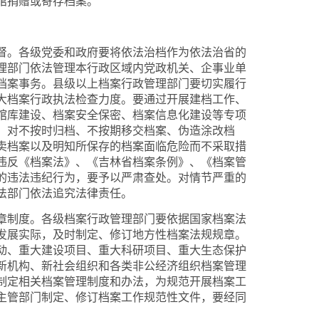
馆捐赠或寄存档案。
。各级党委和政府要将依法治档作为依法治省的
理部门依法管理本行政区域内党政机关、企事业单
档案事务。县级以上档案行政管理部门要切实履行
大档案行政执法检查力度。要通过开展建档工作、
馆库建设、档案安全保密、档案信息化建设等专项
。对不按时归档、不按期移交档案、伪造涂改档
卖档案以及明知所保存的档案面临危险而不采取措
违反《档案法》、《吉林省档案条例》、《档案管
的违法违纪行为，要予以严肃查处。对情节严重的
法部门依法追究法律责任。
制度。各级档案行政管理部门要依据国家档案法
发展实际，及时制定、修订地方性档案法规规章。
动、重大建设项目、重大科研项目、重大生态保护
新机构、新社会组织和各类非公经济组织档案管理
制定相关档案管理制度和办法，为规范开展档案工
主管部门制定、修订档案工作规范性文件，要经同