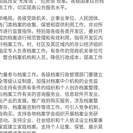
底改变“无库馆”、“危房馆”现象。各级国家综合档
务工作，切实提高公共服务水平。
格局。各级党政机关、企事业单位、人民团体、
各门类档案的收集、保管和提供利用工作，并对所
作进行监督指导。特别是各级各类开发区，要对开
成的档案进行规范管理和有效利用，指导开发区内
好档案工作。村、社区及其区域内的非公经济组织
指定专人负责档案工作。有条件的党政机关单位可
，整合档案机构和人员，降低行政成本，提高工作
量参与档案工作。各级档案行政管理部门要建立
全等级认证制度，加强对档案中介机构的业务监
和支持有资质有条件的组织和个人创办档案整理、
与档案工作有关的咨询服务业、信息软件开发业、
化产业的发展。推广政府购买服务，涉及档案整
寄存、档案展览制作等项工作，可引入竞争机制，
会购买。支持各地档案学会组织开展档案业务研
活动。支持企业、社会组织和个人依法设立档案事
家庭建立家庭档案。支持个人征集、保管、展示其