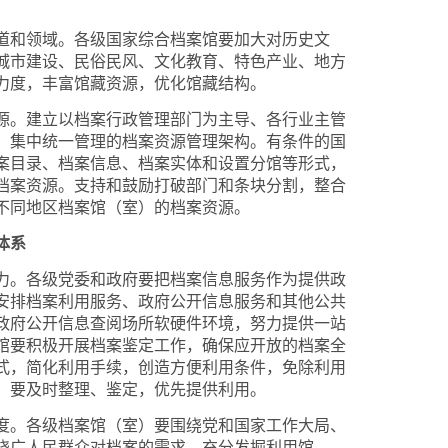
和领域。各级国家综合档案馆要加大对历史文
城市建设、民俗民风、文化教育、特色产业、地方
力度，丰富馆藏资源，优化馆藏结构。
。建立以档案行政管理部门为主导、各行业主管
）集中统一管理的档案资源管理架构。有条件的国
案目录、档案信息、档案实体和设置分馆等形式，
档案资源。支持和鼓励打破部门和条块分割，整合
不同地区档案馆（室）的档案资源。
体系
。各级党委和政府要把档案信息服务作为提供政
安排档案利用服务、政府公开信息服务和其他公共
政府公开信息查阅场所软硬件环境，努力提供一站
馆要积极开展档案鉴定工作，确保应开放的档案全
式，简化利用手续，创造方便利用条件，免除利用
，要及时整理、鉴定，优先提供利用。
。各级档案馆（室）要围绕党和国家工作大局、
绕广人民群众对档案的需求，充分发掘利用馆